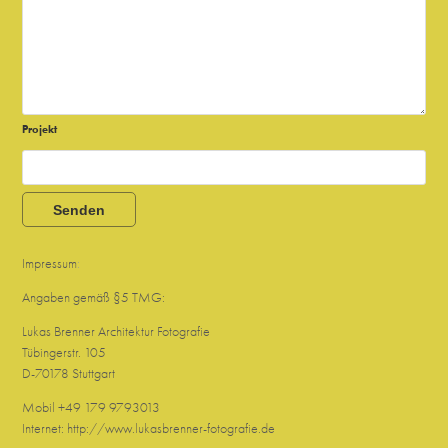
Projekt
Senden
Impressum
:
Angaben gemäß §5 TMG:
Lukas Brenner Architektur Fotografie
Tübingerstr. 105
D-70178 Stuttgart
Mobil +49 179 9793013
Internet: http://www.lukasbrenner-fotografie.de