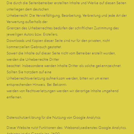
Die durch die Seitenbetreiber erstellten Inhalte und Werke auf diesen Seiten
unterliegen dem deutschen
Urheberrecht. Die Vervielfältigung, Bearbeitung, Verbreitung und jede Art der
Verwertung außerhalb der
Grenzen des Urheberrechtes bedürfen der schriftlichen Zustimmung des
jeweiligen Autors bzw. Erstellers.
Downloads und Kopien dieser Seite sind nur für den privaten, nicht
kommerziellen Gebrauch gestattet.
Soweit die Inhalte auf dieser Seite nicht vom Betreiber erstellt wurden,
werden die Urheberrechte Dritter
beachtet. Insbesondere werden Inhalte Dritter als solche gekennzeichnet.
Sollten Sie trotzdem auf eine
Urheberrechtsverletzung aufmerksam werden, bitten wir um einen
entsprechenden Hinweis. Bei Bekannt-
werden von Rechtsverletzungen werden wir derartige Inhalte umgehend
entfernen.
Datenschutzerklärung für die Nutzung von Google Analytics
Diese Website nutzt Funktionen des Webanalysedienstes Google Analytics.
Anbieter ist die Google Inc. 1600